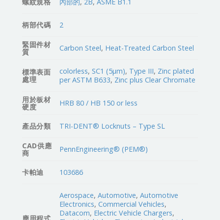
螺紋規格
內部的
,
2B
,
ASME B1.1
柄部代碼
2
緊固件材
Carbon Steel
,
Heat-Treated Carbon Steel
質
colorless
,
SC1 (5µm)
,
Type III
,
Zinc plated
標準表面
處理
per ASTM B633
,
Zinc plus Clear Chromate
用於板材
HRB 80 / HB 150 or less
硬度
產品分類
TRI-DENT® Locknuts – Type SL
CAD供應
PennEngineering® (PEM®)
商
卡帕迪
103686
Aerospace
,
Automotive
,
Automotive
Electronics
,
Commercial Vehicles
,
Datacom
,
Electric Vehicle Chargers
,
應用程式