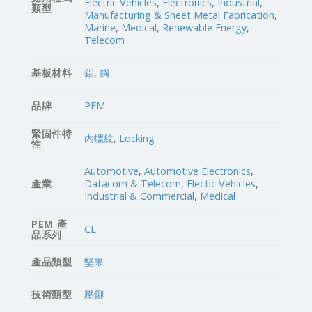
Electric Vehicles
,
Electronics
,
Industrial
,
類型
Manufacturing & Sheet Metal Fabrication
,
Marine
,
Medical
,
Renewable Energy
,
Telecom
基板材料
鋁
,
鋼
品牌
PEM
緊固件特
內螺紋
,
Locking
性
Automotive
,
Automotive Electronics
,
產業
Datacom & Telecom
,
Electic Vehicles
,
Industrial & Commercial
,
Medical
PEM 產
CL
品系列
產品類型
堅果
技術類型
壓鉚