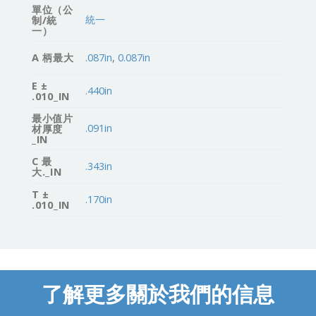
單位（公
統一
制/統
一）
A 柄最大
.087in
,
0.087in
E ±
.440in
.010_IN
最小值片
.091in
材厚度
_IN
C 最
.343in
大._IN
T ±
.170in
.010_IN
了解更多關於我們的信息