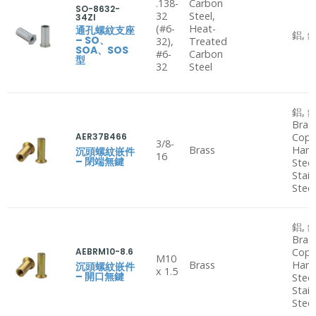
.138-
Carbon
SO-8632-
32
Steel,
34ZI
(#6-
Heat-
通孔螺紋支座
鋁, 
– SO、
32),
Treated
SOA、SOS
#6-
Carbon
型
32
Steel
鋁, 鋼
Bras
AER37B466
Copp
3/8-
Brass
Hard
沉頭螺紋嵌件
16
– 閉端無鍵
Steel
Stain
Steel
鋁, 鋼
Bras
AEBRM10-8.6
Copp
M10
Brass
Hard
沉頭螺紋嵌件
x 1.5
– 開口無鍵
Steel
Stain
Steel