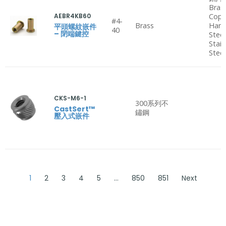
Bras
AEBR4KB60
Copp
#4-
Brass
Hard
平頭螺紋嵌件
40
– 閉端鍵控
Steel
Stain
Steel
CKS-M6-1
300系列不
CastSert™
鏽鋼
壓入式嵌件
1
2
3
4
5
…
850
851
Next