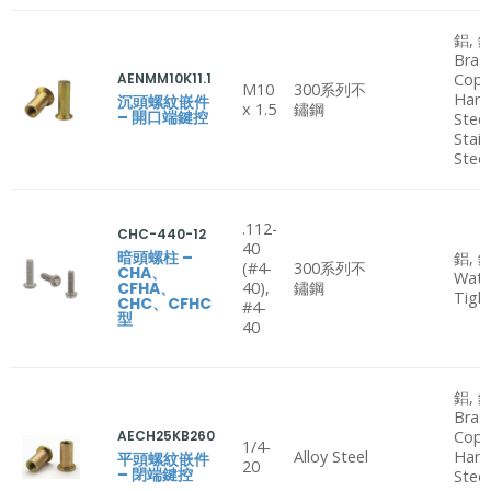
鋁, 鋼
Bras
AENMM10K11.1
Copp
M10
300系列不
Hard
沉頭螺紋嵌件
x 1.5
鏽鋼
– 開口端鍵控
Steel
Stain
Steel
.112-
CHC-440-12
40
暗頭螺柱 –
鋁, 鋼
(#4-
300系列不
CHA、
Wate
CFHA、
40),
鏽鋼
Tigh
CHC、CFHC
#4-
型
40
鋁, 鋼
Bras
AECH25KB260
Copp
1/4-
Alloy Steel
Hard
平頭螺紋嵌件
20
– 閉端鍵控
Steel