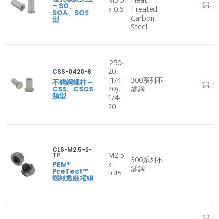
M3.5
Heat-
鋁, 
– SO、
x 0.6
Treated
SOA、SOS
Carbon
型
Steel
.250-
20
CSS-0420-8
(1/4-
300系列不
不銹鋼螺柱 –
鋁, 
CSS、CSOS
20),
鏽鋼
類型
1/4-
20
CLS-M2.5-2-
M2.5
TP
300系列不
PEM®
x
鏽鋼
PreTect™
0.45
螺紋遮蔽堵頭
鋁, 鋼