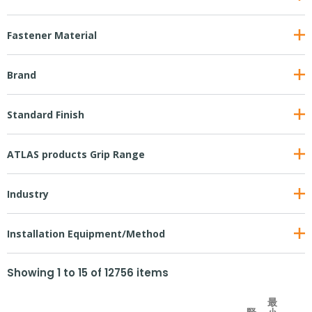
Fastener Material
Brand
Standard Finish
ATLAS products Grip Range
Industry
Installation Equipment/Method
Showing
1
to
15
of
12756
items
最