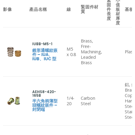
緊
小
固
值
緊固件材
影像
產品名稱
線
件
板
基板
質
長
材
度
厚
度
Brass,
IUBB-M5-1
Free-
M5
錐形通螺紋嵌
Machining,
Plast
件 – IUA、
x 0.8
Leaded
IUB、IUC 型
Brass
鋁, 鋼
Bras
AEHS8-420-
Copp
165B
1/4-
Carbon
半六角柄薄型
Hard
20
Steel
頭螺紋嵌件 –
Steel
封閉端
Stain
Steel