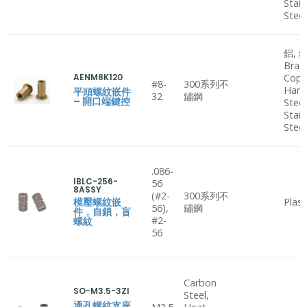
Stain
Steel
鋁, 鋼
Bras
AENM8K120
Copp
#8-
300系列不
Hard
平頭螺紋嵌件
32
鏽鋼
– 開口端鍵控
Steel
Stain
Steel
.086-
IBLC-256-
56
8ASSY
(#2-
300系列不
模壓螺紋嵌
Plast
56),
鏽鋼
件，自鎖，盲
#2-
螺紋
56
Carbon
SO-M3.5-3ZI
Steel,
通孔螺紋支座