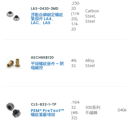
.250-
20
LAS-0420-2MD
Carbon
(1/4-
浮動自鉚鎖定螺紋
Steel,
緊固件 LA4、
20),
Steel
LAC、LAS
1/4-
20
AECH6KB120
#6-
Alloy
平頭螺紋嵌件 – 閉
32
Steel
端鍵控
.164-
CLS-832-1-TP
32
300系列
.040in
PEM® PreTect™
(#8-
不鏽鋼
螺紋遮蔽堵頭
32)