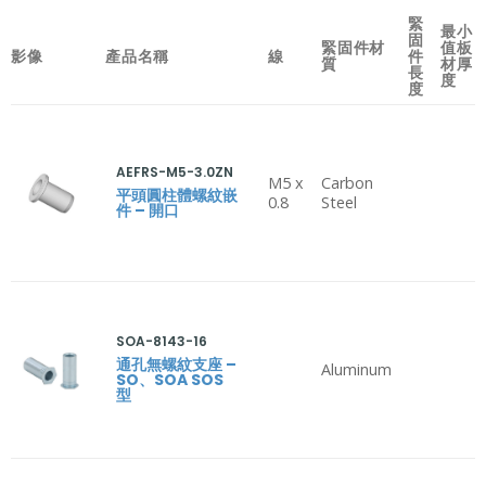
緊
最小
固
緊固件材
值板
影像
產品名稱
線
件
質
材厚
長
度
度
AEFRS-M5-3.0ZN
M5 x
Carbon
平頭圓柱體螺紋嵌
0.8
Steel
件 – 開口
SOA-8143-16
通孔無螺紋支座 –
Aluminum
SO、SOA SOS
型