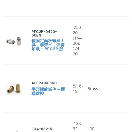
.250-
PFC2P-0420-
20
60BN
(1/4-
僅固定面板螺絲工
20),
具，非齊平，彈簧
1/4-
加載 – PFC2P 型
20
AEBR31KB350
5/16-
Brass
平頭螺紋嵌件 – 閉
18
端鍵控
.138-
32
400
FH4-632-5