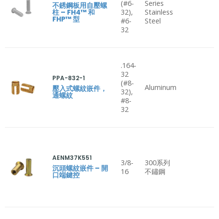
(#6-
Series
不銹鋼板用自壓螺
柱 – FH4™ 和
32),
Stainless
FHP™ 型
#6-
Steel
32
.164-
32
PPA-832-1
(#8-
Aluminum
壓入式螺紋嵌件，
32),
通螺紋
#8-
32
AENM37K551
3/8-
300系列
沉頭螺紋嵌件 – 開
16
不鏽鋼
口端鍵控