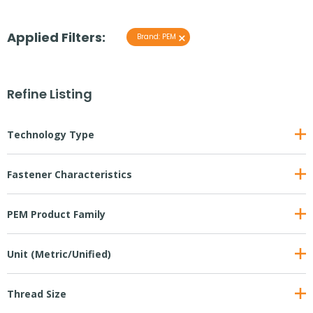
Applied Filters:
×
Brand
:
PEM
Refine Listing
Technology Type
Fastener Characteristics
PEM Product Family
Unit (Metric/Unified)
Thread Size