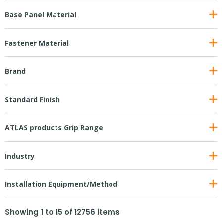
Base Panel Material
Fastener Material
Brand
Standard Finish
ATLAS products Grip Range
Industry
Installation Equipment/Method
Showing
1
to
15
of
12756
items