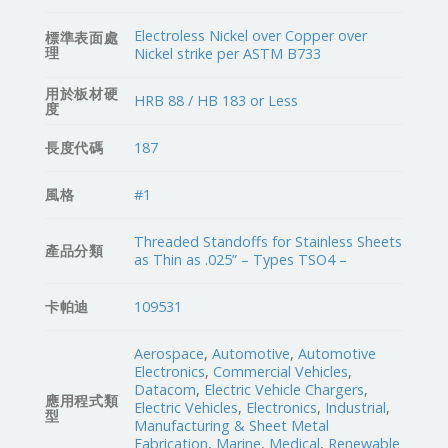
Electroless Nickel over Copper over
標準表面處
理
Nickel strike per ASTM B733
用於板材硬
HRB 88 / HB 183 or Less
度
長度代碼
187
風格
#1
Threaded Standoffs for Stainless Sheets
產品分類
as Thin as .025” – Types TSO4 –
卡帕迪
109531
Aerospace
,
Automotive
,
Automotive
Electronics
,
Commercial Vehicles
,
Datacom
,
Electric Vehicle Chargers
,
應用程式類
Electric Vehicles
,
Electronics
,
Industrial
,
型
Manufacturing & Sheet Metal
Fabrication
,
Marine
,
Medical
,
Renewable