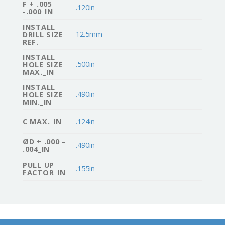
F + .005
.120in
-.000_IN
INSTALL
12.5mm
DRILL SIZE
REF.
INSTALL
.500in
HOLE SIZE
MAX._IN
INSTALL
.490in
HOLE SIZE
MIN._IN
C MAX._IN
.124in
ØD + .000 –
.490in
.004_IN
PULL UP
.155in
FACTOR_IN