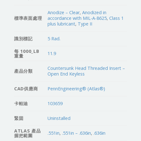
Anodize – Clear
,
Anodized in
標準表面處理
accordance with MIL-A-8625
,
Class 1
plus lubricant
,
Type II
識別標記
5 Rad.
每 1000_LB
11.9
重量
Countersunk Head Threaded Insert –
產品分類
Open End Keyless
CAD供應商
PennEngineering® (Atlas®)
卡帕迪
103659
緊固
Uninstalled
ATLAS 產品
.551in
,
.551in – .636in
,
.636in
握把範圍