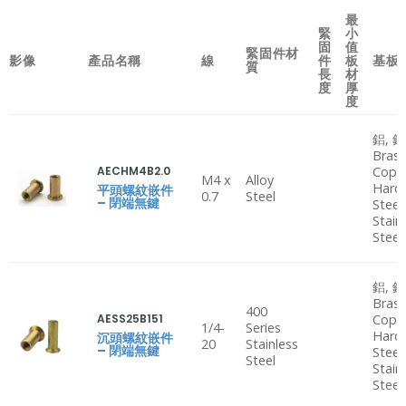
最
緊
小
固
值
緊固件材
影像
產品名稱
線
件
板
基板
質
長
材
度
厚
度
鋁, 鋼
Brass
AECHM4B2.0
Copp
M4 x
Alloy
Hard
平頭螺紋嵌件
0.7
Steel
– 閉端無鍵
Steel
Stain
Steel
鋁, 鋼
Brass
400
AESS25B151
Copp
1/4-
Series
Hard
沉頭螺紋嵌件
20
Stainless
– 閉端無鍵
Steel
Steel
Stain
Steel