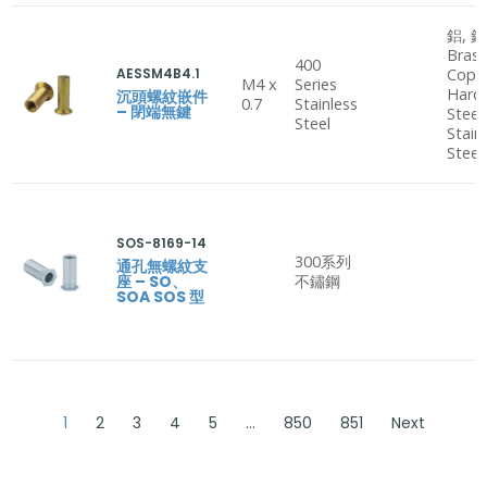
鋁, 鋼
Brass
400
AESSM4B4.1
Copp
M4 x
Series
Hard
沉頭螺紋嵌件
0.7
Stainless
– 閉端無鍵
Steel
Steel
Stain
Steel
SOS-8169-14
300系列
通孔無螺紋支
座 – SO、
不鏽鋼
SOA SOS 型
1
2
3
4
5
…
850
851
Next