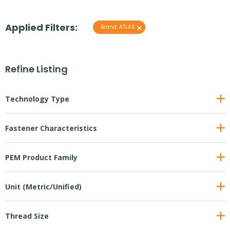
Applied Filters:
×
Brand
:
ATLAS
Refine Listing
Technology Type
Fastener Characteristics
PEM Product Family
Unit (Metric/Unified)
Thread Size