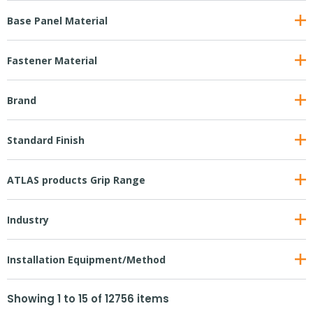
Base Panel Material
Fastener Material
Brand
Standard Finish
ATLAS products Grip Range
Industry
Installation Equipment/Method
Showing
1
to
15
of
12756
items