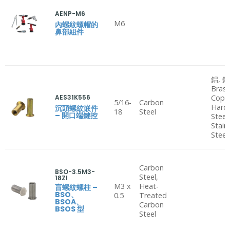
AENP-M6
M6
內螺紋螺帽的
鼻部組件
鋁, 鋼
Brass
AES31K556
Copp
5/16-
Carbon
Hard
沉頭螺紋嵌件
18
Steel
– 開口端鍵控
Steel
Stain
Steel
Carbon
BSO-3.5M3-
Steel,
18ZI
M3 x
Heat-
盲螺紋螺柱 –
BSO、
0.5
Treated
BSOA、
Carbon
BSOS 型
Steel