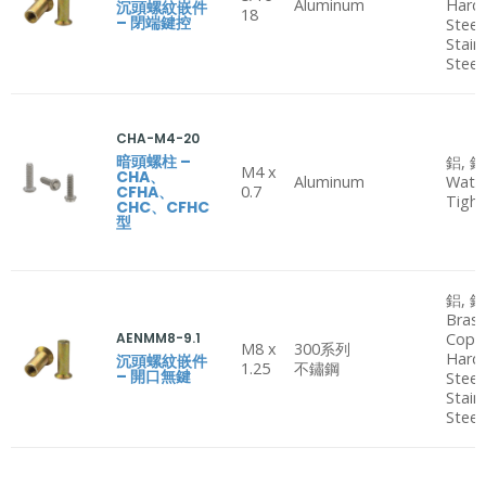
Aluminum
Hard
沉頭螺紋嵌件
18
– 閉端鍵控
Steel
Stain
Steel
CHA-M4-20
暗頭螺柱 –
鋁, 鋼
M4 x
CHA、
Aluminum
Wate
CFHA、
0.7
Tight
CHC、CFHC
型
鋁, 鋼
Brass
AENMM8-9.1
Copp
M8 x
300系列
Hard
沉頭螺紋嵌件
1.25
不鏽鋼
– 開口無鍵
Steel
Stain
Steel