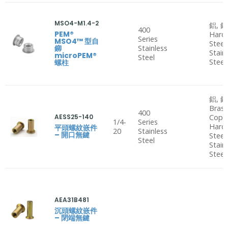
MSO4-M1.4-2
鋁, 鋼
400
PEM®
Hard
Series
MSO4™ 型自
Steel
鉚
Stainless
Stain
microPEM®
Steel
Steel
螺柱
鋁, 鋼
Brass
400
AESS25-140
Copp
1/4-
Series
Hard
平頭螺紋嵌件
20
Stainless
– 開口無鍵
Steel
Steel
Stain
Steel
AEA31B481
沉頭螺紋嵌件
– 閉端無鍵