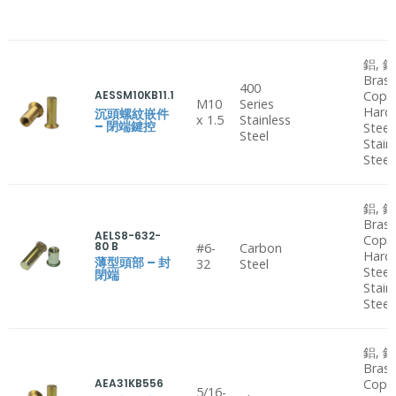
鋁, 鋼
Brass
400
AESSM10KB11.1
Copp
M10
Series
Hard
沉頭螺紋嵌件
x 1.5
Stainless
– 閉端鍵控
Steel
Steel
Stain
Steel
鋁, 鋼
Brass
AELS8-632-
Copp
80 B
#6-
Carbon
Hard
薄型頭部 – 封
32
Steel
Steel
閉端
Stain
Steel
鋁, 鋼
Brass
AEA31KB556
Copp
5/16-