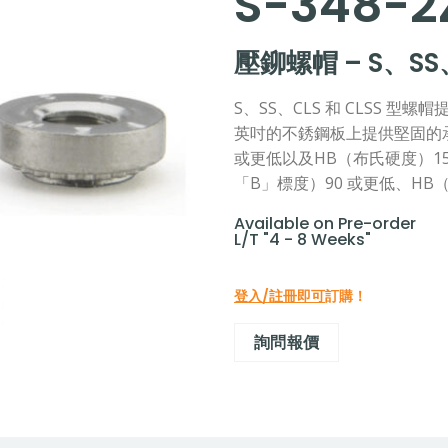
S-348-2
壓鉚螺帽 – S、SS
S、SS、CLS 和 CLSS 
英吋的不銹鋼板上提供堅固的承重
或更低以及HB（布氏硬度）15
「B」標度）90 或更低、HB
Available on Pre-order
L/T "4 - 8 Weeks"
登入/註冊即可
訂購！
詢問報價