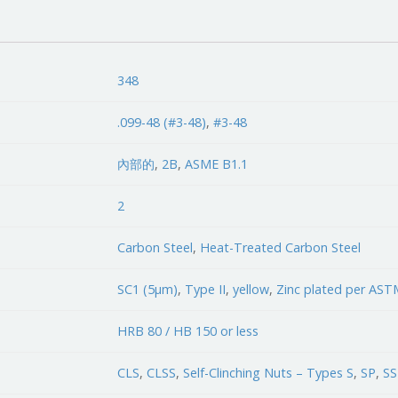
348
.099-48 (#3-48)
,
#3-48
內部的
,
2B
,
ASME B1.1
2
Carbon Steel
,
Heat-Treated Carbon Steel
SC1 (5µm)
,
Type II
,
yellow
,
Zinc plated per AS
HRB 80 / HB 150 or less
CLS
,
CLSS
,
Self-Clinching Nuts – Types S
,
SP
,
SS