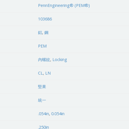
PennEngineering® (PEM®)
103686
鋁
,
鋼
PEM
內螺紋
,
Locking
CL
,
LN
堅果
統一
.054in
,
0.054in
.250in