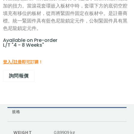
加的扭力。當滾花套環嵌入板材中時，套環下方的底切空腔
填充有移位的板材，從而將緊固件固定在板材中。是註冊商
標。統一緊固件具有藍色尼龍鎖定元件，公制緊固件具有黑
色尼龍鎖定元件。
Available on Pre-order
L/T "4 - 8 Weeks"
登入/註冊即可
訂購！
詢問報價
規格
WEIGHT
0.89909 kg