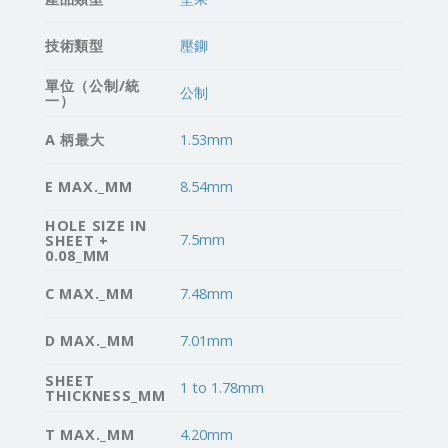
技術類型
壓鉚
單位（公制/統
公制
一）
A 柄最大
1.53mm
E MAX._MM
8.54mm
HOLE SIZE IN
7.5mm
SHEET +
0.08_MM
C MAX._MM
7.48mm
D MAX._MM
7.01mm
SHEET
1 to 1.78mm
THICKNESS_MM
T MAX._MM
4.20mm