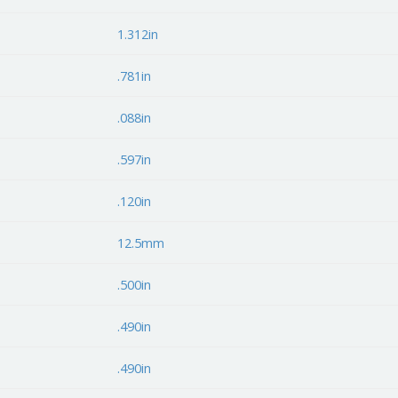
1.312in
.781in
.088in
.597in
.120in
12.5mm
.500in
.490in
.490in