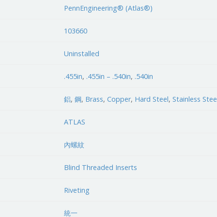
PennEngineering® (Atlas®)
103660
Uninstalled
.455in
,
.455in – .540in
,
.540in
鋁
,
鋼
,
Brass
,
Copper
,
Hard Steel
,
Stainless Stee
ATLAS
內螺紋
Blind Threaded Inserts
Riveting
統一