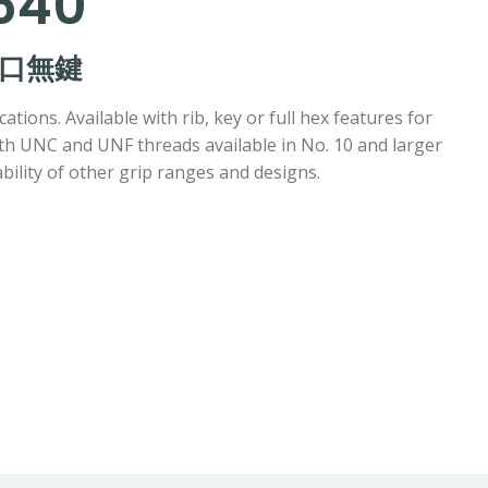
540
開口無鍵
ations. Available with rib, key or full hex features for
oth UNC and UNF threads available in No. 10 and larger
ability of other grip ranges and designs.