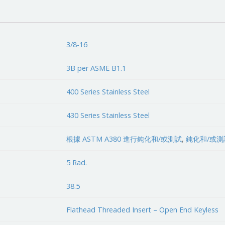
3/8-16
3B per ASME B1.1
400 Series Stainless Steel
430 Series Stainless Steel
根據 ASTM A380 進行鈍化和/或測試
,
鈍化和/或測
5 Rad.
38.5
Flathead Threaded Insert – Open End Keyless