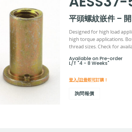
AESS37-
平頭螺紋嵌件 – 
Designed for high load applic
high torque applications. B
thread sizes. Check for avail
Available on Pre-order
L/T "4 - 8 Weeks"
登入/註冊即可
訂購！
詢問報價