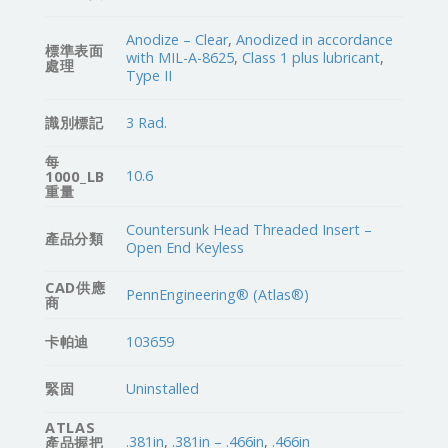
Anodize – Clear
,
Anodized in accordance
標準表面
with MIL-A-8625
,
Class 1 plus lubricant
,
處理
Type II
識別標記
3 Rad.
每
10.6
1000_LB
重量
Countersunk Head Threaded Insert –
產品分類
Open End Keyless
CAD供應
PennEngineering® (Atlas®)
商
卡帕迪
103659
緊固
Uninstalled
ATLAS
.381in
,
.381in – .466in
,
.466in
產品握把