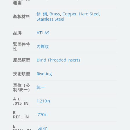
範圍
鋁
,
鋼
,
Brass
,
Copper
,
Hard Steel
,
基板材料
Stainless Steel
品牌
ATLAS
緊固件特
內螺紋
性
產品類型
Blind Threaded Inserts
技術類型
Riveting
單位（公
統一
制/統一）
A ±
1.219in
.015_IN
B
.770in
REF._IN
E
.597in