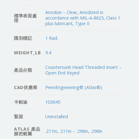
Anodize – Clear
,
Anodized in
標準表面處
accordance with MIL-A-8625
,
Class 1
理
plus lubricant
,
Type II
識別標記
1 Rad.
WEIGHT_LB
9.4
Countersunk Head Threaded Insert –
產品分類
Open End Keyed
CAD供應商
PennEngineering® (Atlas®)
卡帕迪
103645
緊固
Uninstalled
ATLAS 產品
.211in
,
.211in – .296in
,
.296in
握把範圍