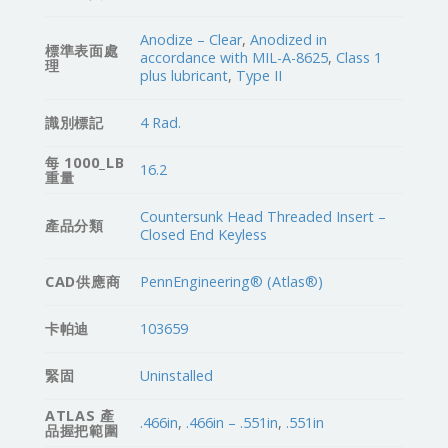
Anodize – Clear
,
Anodized in
標準表面處
accordance with MIL-A-8625
,
Class 1
理
plus lubricant
,
Type II
識別標記
4 Rad.
每 1000_LB
16.2
重量
Countersunk Head Threaded Insert –
產品分類
Closed End Keyless
CAD供應商
PennEngineering® (Atlas®)
卡帕迪
103659
緊固
Uninstalled
ATLAS 產
.466in
,
.466in – .551in
,
.551in
品握把範圍