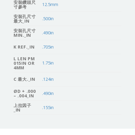
安裝鑽頭尺
12.5mm
寸參考
安裝孔尺寸
.500in
最大_IN
安裝孔尺寸
.490in
MIN._IN
K REF._IN
.705in
L LEN PM
1.75in
015IN OR
4MM
C 最大._IN
.124in
ØD + .000
.490in
– .004_IN
上拉因子
.155in
_IN