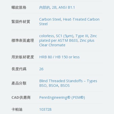
螺紋規格
內部的
,
2B
,
ANSI B1.1
Carbon Steel
,
Heat-Treated Carbon
緊固件材質
Steel
colorless
,
SC1 (5µm)
,
Type III
,
Zinc
標準表面處理
plated per ASTM B633
,
Zinc plus
Clear Chromate
用於板材硬度
HRB 80 / HB 150 or less
長度代碼
26
Blind Threaded Standoffs – Types
產品分類
BSO
,
BSOA
,
BSOS
CAD供應商
PennEngineering® (PEM®)
卡帕迪
103728