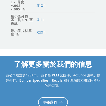
L – 長度
.812in
+.002
–.005_IN
最小值分佈
.31in
區。孔 C/L 至
邊緣_
最小值片材厚
.050in
度_IN
了解更多關於我們的信息
我公司成立於1984年。 我們是 PEM 緊固件、Accuride 滑軌、快
速鉚釘、Bumper Specialties、Recoils 和金屬底盤相關緊固產品
的經銷商。
聯絡我們