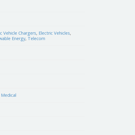
ic Vehicle Chargers
,
Electric Vehicles
,
wable Energy
,
Telecom
,
Medical