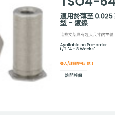
TSO4-6
適用於薄至 0.02
型 – 鍍鎳
這些支架具有超大尺寸的主體
Available on Pre-order
L/T "4 - 8 Weeks"
登入/註冊即可
訂購！
詢問報價