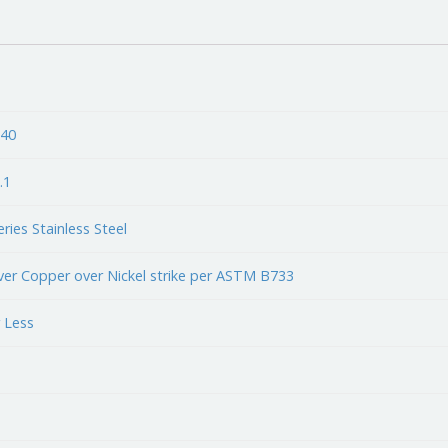
-40
.1
ries Stainless Steel
over Copper over Nickel strike per ASTM B733
 Less