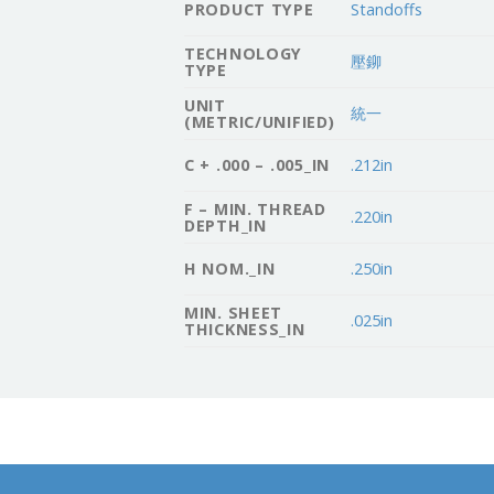
PRODUCT TYPE
Standoffs
TECHNOLOGY
壓鉚
TYPE
UNIT
統一
(METRIC/UNIFIED)
C + .000 – .005_IN
.212in
F – MIN. THREAD
.220in
DEPTH_IN
H NOM._IN
.250in
MIN. SHEET
.025in
THICKNESS_IN