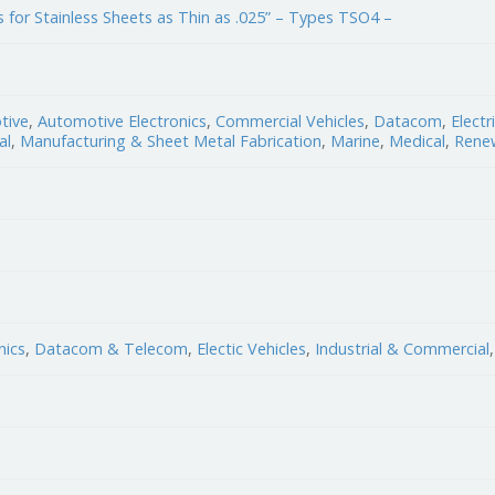
for Stainless Sheets as Thin as .025” – Types TSO4 –
tive
,
Automotive Electronics
,
Commercial Vehicles
,
Datacom
,
Electr
al
,
Manufacturing & Sheet Metal Fabrication
,
Marine
,
Medical
,
Rene
nics
,
Datacom & Telecom
,
Electic Vehicles
,
Industrial & Commercial