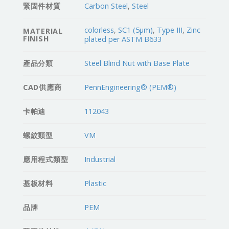
緊固件材質
Carbon Steel
,
Steel
colorless
,
SC1 (5µm)
,
Type III
,
Zinc
MATERIAL
FINISH
plated per ASTM B633
產品分類
Steel Blind Nut with Base Plate
CAD供應商
PennEngineering® (PEM®)
卡帕迪
112043
螺紋類型
VM
應用程式類型
Industrial
基板材料
Plastic
品牌
PEM