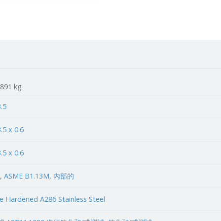
2891 kg
.5
.5 x 0.6
.5 x 0.6
H
,
ASME B1.13M
,
內部的
e Hardened A286 Stainless Steel