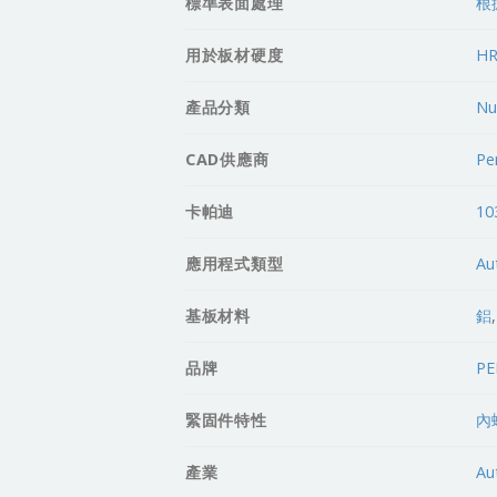
標準表面處理
根
用於板材硬度
HR
產品分類
Nu
CAD供應商
Pe
卡帕迪
10
應用程式類型
Au
基板材料
鋁
品牌
P
緊固件特性
內
產業
Au