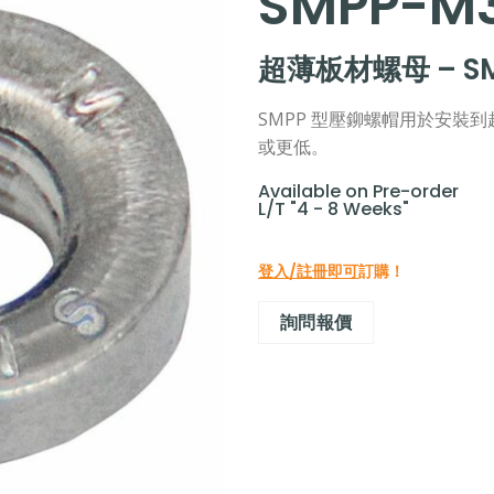
SMPP-M3
超薄板材螺母 – SM
SMPP 型壓鉚螺帽用於安裝到超
或更低。
Available on Pre-order
L/T "4 - 8 Weeks"
登入/註冊即可
訂購！
詢問報價