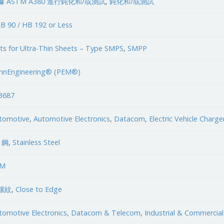
據 ASTM A380 進行鈍化和/或測試
,
鈍化和/或測試
B 90 / HB 192 or Less
ts for Ultra-Thin Sheets – Type SMPS
,
SMPP
nnEngineering® (PEM®)
3687
tomotive
,
Automotive Electronics
,
Datacom
,
Electric Vehicle Charge
,
鋼
,
Stainless Steel
EM
螺紋
,
Close to Edge
tomotive Electronics
,
Datacom & Telecom
,
Industrial & Commercial