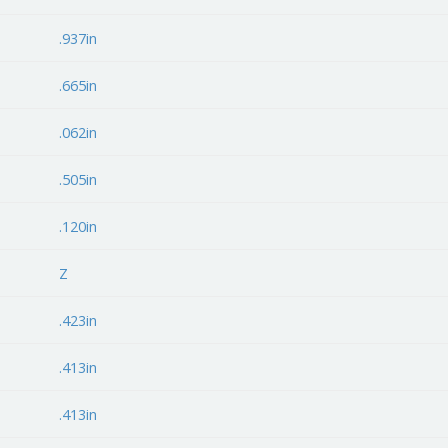
.937in
.665in
.062in
.505in
.120in
Z
.423in
.413in
.413in