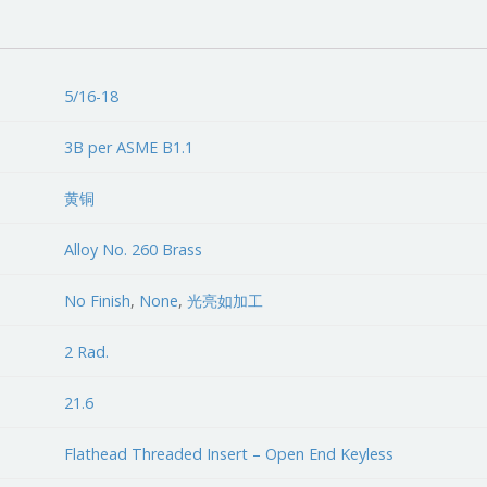
5/16-18
3B per ASME B1.1
黄铜
Alloy No. 260 Brass
No Finish
,
None
,
光亮如加工
2 Rad.
21.6
Flathead Threaded Insert – Open End Keyless