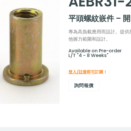
AEBR31-
平頭螺紋嵌件 – 
專為高負載應用而設計。提供
他握力範圍和設計。
Available on Pre-order
L/T "4 - 8 Weeks"
登入/註冊即可
訂購！
詢問報價