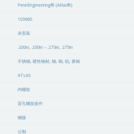
PennEngineering® (Atlas®)
103660
未安装
.200in
,
.200in – .275in
,
.275in
不锈钢
,
硬性钢材
,
钢
,
铜
,
铝
,
黄铜
ATLAS
内螺纹
盲孔螺纹嵌件
铆接
公制