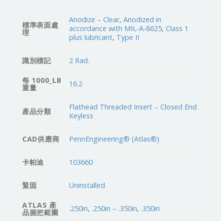
Anodize – Clear
,
Anodized in
標準表面處
accordance with MIL-A-8625
,
Class 1
理
plus lubricant
,
Type II
識別標記
2 Rad.
每 1000_LB
16.2
重量
Flathead Threaded Insert – Closed End
產品分類
Keyless
CAD供應商
PennEngineering® (Atlas®)
卡帕迪
103660
緊固
Uninstalled
ATLAS 產
.250in
,
.250in – .350in
,
.350in
品握把範圍