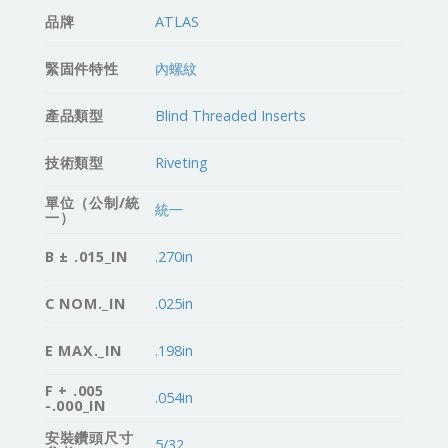
品牌
ATLAS
緊固件特性
內螺紋
產品類型
Blind Threaded Inserts
技術類型
Riveting
單位（公制/統
統一
一）
B ± .015_IN
.270in
C NOM._IN
.025in
E MAX._IN
.198in
F + .005
.054in
-.000_IN
安裝鑽頭尺寸
5/32