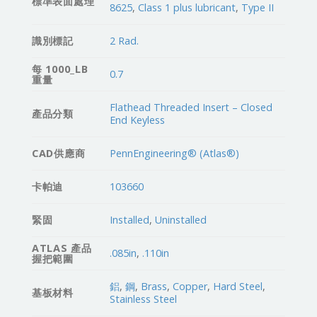
標準表面處理
8625
,
Class 1 plus lubricant
,
Type II
識別標記
2 Rad.
每 1000_LB
0.7
重量
Flathead Threaded Insert – Closed
產品分類
End Keyless
CAD供應商
PennEngineering® (Atlas®)
卡帕迪
103660
緊固
Installed
,
Uninstalled
ATLAS 產品
.085in
,
.110in
握把範圍
鋁
,
鋼
,
Brass
,
Copper
,
Hard Steel
,
基板材料
Stainless Steel