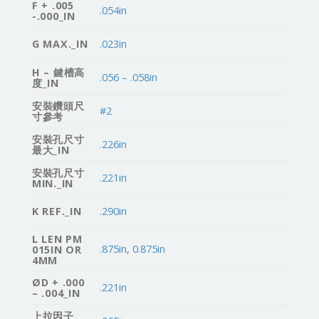
F + .005
.054in
-.000_IN
G MAX._IN
.023in
H – 鍵槽高
.056 – .058in
度_IN
安裝鑽頭尺
#2
寸參考
安裝孔尺寸
.226in
最大_IN
安裝孔尺寸
.221in
MIN._IN
K REF._IN
.290in
L LEN PM
.875in
,
0.875in
015IN OR
4MM
ØD + .000
.221in
– .004_IN
上拉因子