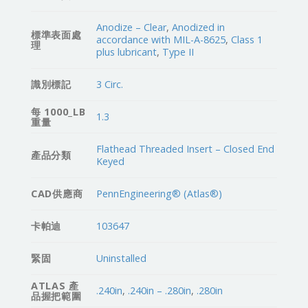
Anodize – Clear
,
Anodized in
標準表面處
accordance with MIL-A-8625
,
Class 1
理
plus lubricant
,
Type II
識別標記
3 Circ.
每 1000_LB
1.3
重量
Flathead Threaded Insert – Closed End
產品分類
Keyed
CAD供應商
PennEngineering® (Atlas®)
卡帕迪
103647
緊固
Uninstalled
ATLAS 產
.240in
,
.240in – .280in
,
.280in
品握把範圍