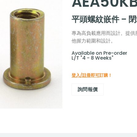
AEA50K
平頭螺紋嵌件 – 
專為高負載應用而設計。提供
他握力範圍和設計。
Available on Pre-order
L/T "4 - 8 Weeks"
登入/註冊即可
訂購！
詢問報價