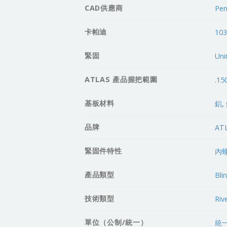
CAD供應商
Pen
卡帕迪
10
緊固
Uni
ATLAS 產品握把範圍
.15
基板材料
鋁
,
品牌
AT
緊固件特性
內
產品類型
Bli
技術類型
Riv
單位（公制/統一）
統