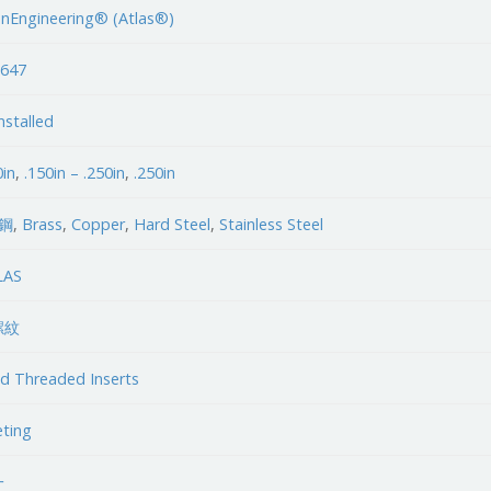
nEngineering® (Atlas®)
3647
nstalled
0in
,
.150in – .250in
,
.250in
鋼
,
Brass
,
Copper
,
Hard Steel
,
Stainless Steel
LAS
螺紋
nd Threaded Inserts
eting
一