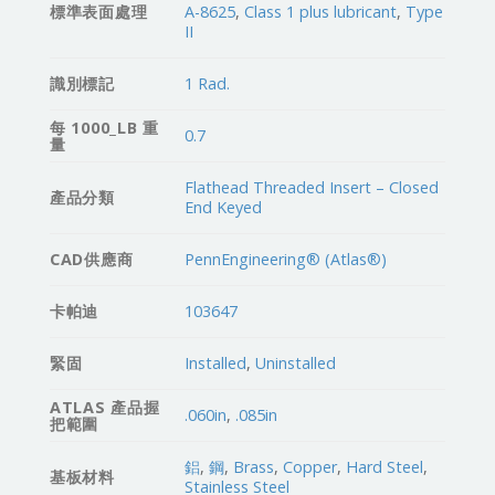
標準表面處理
A-8625
,
Class 1 plus lubricant
,
Type
II
識別標記
1 Rad.
每 1000_LB 重
0.7
量
Flathead Threaded Insert – Closed
產品分類
End Keyed
CAD供應商
PennEngineering® (Atlas®)
卡帕迪
103647
緊固
Installed
,
Uninstalled
ATLAS 產品握
.060in
,
.085in
把範圍
鋁
,
鋼
,
Brass
,
Copper
,
Hard Steel
,
基板材料
Stainless Steel