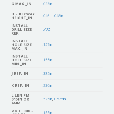
G MAX._IN
.023in
H – KEYWAY
.046 – .048in
HEIGHT_IN
INSTALL
5/32
DRILL SIZE
REF.
INSTALL
.157in
HOLE SIZE
MAX._IN
INSTALL
.155in
HOLE SIZE
MIN._IN
J REF._IN
.385in
K REF._IN
.230in
L LEN PM
.525in
,
0.525in
015IN OR
4MM
ØD + .000 –
.155in