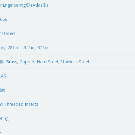
nEngineering® (Atlas®)
3659
nstalled
1in
,
.281in – .321in
,
.321in
鋼
,
Brass
,
Copper
,
Hard Steel
,
Stainless Steel
LAS
螺紋
nd Threaded Inserts
eting
一