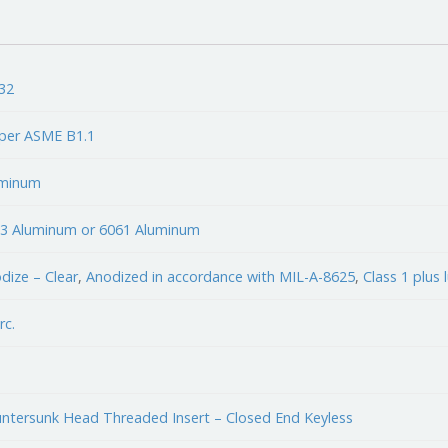
32
per ASME B1.1
uminum
3 Aluminum or 6061 Aluminum
dize – Clear
,
Anodized in accordance with MIL-A-8625
,
Class 1 plus 
rc.
ntersunk Head Threaded Insert – Closed End Keyless