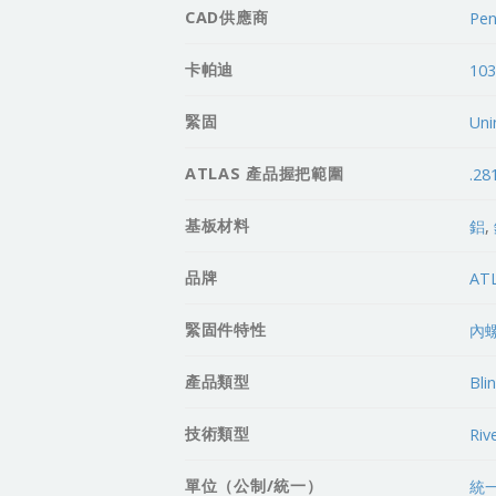
CAD供應商
Pen
卡帕迪
10
緊固
Uni
ATLAS 產品握把範圍
.28
基板材料
鋁
,
品牌
AT
緊固件特性
內
產品類型
Bli
技術類型
Riv
單位（公制/統一）
統