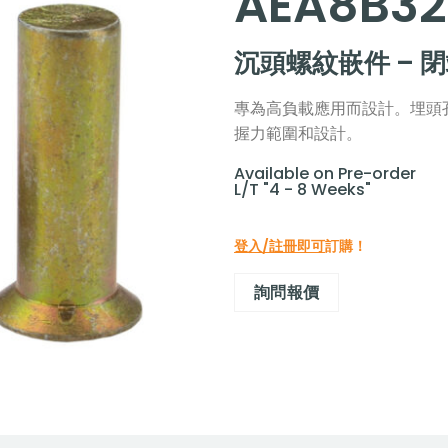
AEA8B32
沉頭螺紋嵌件 – 
專為高負載應用而設計。埋頭
握力範圍和設計。
Available on Pre-order
L/T "4 - 8 Weeks"
登入/註冊即可
訂購！
詢問報價