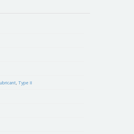
lubricant
,
Type II