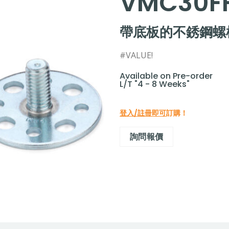
VMC30F
帶底板的不銹鋼螺
#VALUE!
Available on Pre-order
L/T "4 - 8 Weeks"
登入/註冊即可
訂購！
詢問報價