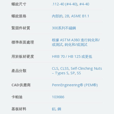
螺紋尺寸
.112-40 (#4-40)
,
#4-40
螺紋規格
內部的
,
2B
,
ASME B1.1
緊固件材質
300系列不鏽鋼
根據 ASTM A380 進行鈍化和/
標準表面處理
或測試
,
鈍化和/或測試
用於板材硬度
HRB 70 / HB 125 或更低
CLS
,
CLSS
,
Self-Clinching Nuts
產品分類
– Types S
,
SP
,
SS
CAD供應商
PennEngineering® (PEM®)
卡帕迪
103686
基板材料
鋁
,
鋼