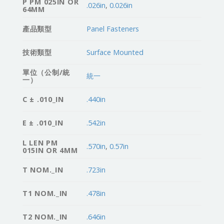
P PM 025IN OR
.026in
,
0.026in
64MM
產品類型
Panel Fasteners
技術類型
Surface Mounted
單位（公制/統
統一
一）
C ± .010_IN
.440in
E ± .010_IN
.542in
L LEN PM
.570in
,
0.57in
015IN OR 4MM
T NOM._IN
.723in
T1 NOM._IN
.478in
T2 NOM._IN
.646in