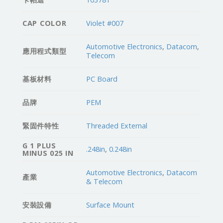
CAP COLOR
Violet #007
Automotive Electronics
,
Datacom
,
應用程式類型
Telecom
基板材料
PC Board
品牌
PEM
緊固件特性
Threaded External
G 1 PLUS
.248in
,
0.248in
MINUS 025 IN
Automotive Electronics
,
Datacom
產業
& Telecom
安裝設備
Surface Mount