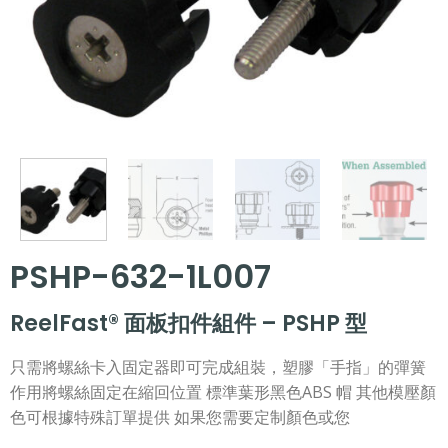
PSHP-632-1L007
ReelFast® 面板扣件組件 – PSHP 型
只需將螺絲卡入固定器即可完成組裝，塑膠「手指」的彈簧
作用將螺絲固定在縮回位置 標準葉形黑色ABS 帽 其他模壓顏
色可根據特殊訂單提供 如果您需要定制顏色或您