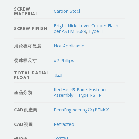
SCREW
Carbon Steel
MATERIAL
Bright Nickel over Copper Flash
SCREW FINISH
per ASTM B689
,
Type II
用於板材硬度
Not Applicable
發球桿尺寸
#2 Phillips
TOTAL RADIAL
.020
FLOAT
ReelFast® Panel Fastener
產品分類
Assembly – Type PSHP
CAD供應商
PennEngineering® (PEM®)
CAD視圖
Retracted
卡帕迪
103781