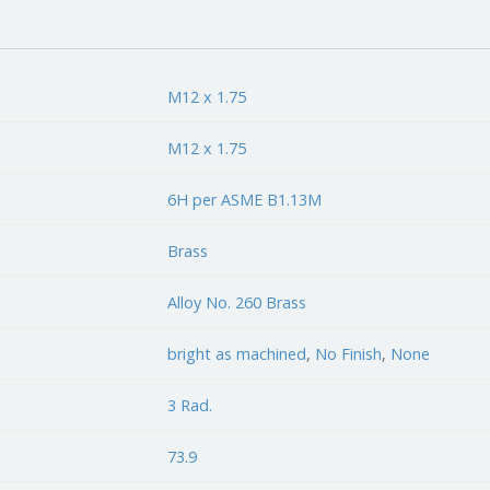
M12 x 1.75
M12 x 1.75
6H per ASME B1.13M
Brass
Alloy No. 260 Brass
bright as machined
,
No Finish
,
None
3 Rad.
73.9