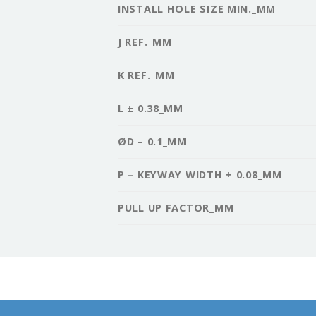
INSTALL HOLE SIZE MIN._MM
J REF._MM
K REF._MM
L ± 0.38_MM
ØD – 0.1_MM
P – KEYWAY WIDTH + 0.08_MM
PULL UP FACTOR_MM