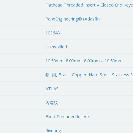
Flathead Threaded Insert – Closed End Key
PennEngineering® (Atlas®)
103648
Uninstalled
10.50mm
,
8.00mm
,
8.00mm – 10.50mm
鋁
,
鋼
,
Brass
,
Copper
,
Hard Steel
,
Stainless S
ATLAS
內螺紋
Blind Threaded Inserts
Riveting