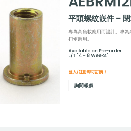
AEBRM12
平頭螺紋嵌件 – 
專為高負載應用而設計。專為
扭矩應用。
Available on Pre-order
L/T "4 - 8 Weeks"
登入/註冊即可
訂購！
詢問報價