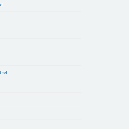
ed
teel