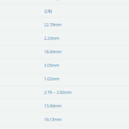
公制
22.79mm
2.23mm
18.60mm
3.05mm
1.02mm
2.79 – 2.92mm
15.90mm
16.13mm