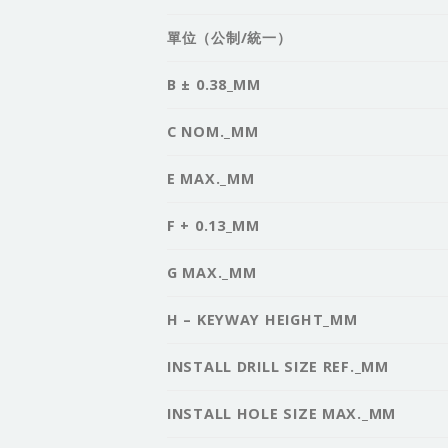
單位（公制/統一）
B ± 0.38_MM
C NOM._MM
E MAX._MM
F + 0.13_MM
G MAX._MM
H – KEYWAY HEIGHT_MM
INSTALL DRILL SIZE REF._MM
INSTALL HOLE SIZE MAX._MM