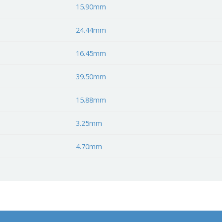
15.90mm
24.44mm
16.45mm
39.50mm
15.88mm
3.25mm
4.70mm