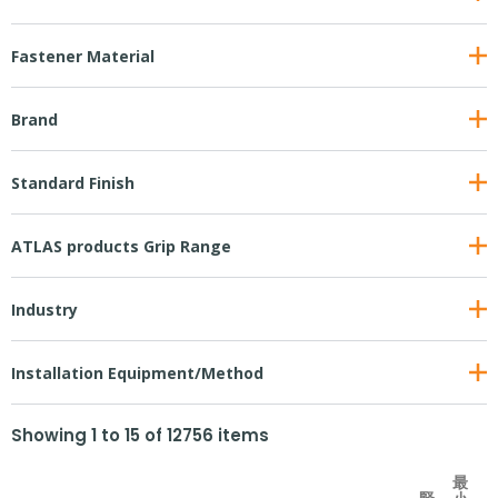
Fastener Material
Brand
Standard Finish
ATLAS products Grip Range
Industry
Installation Equipment/Method
Showing
1
to
15
of
12756
items
最