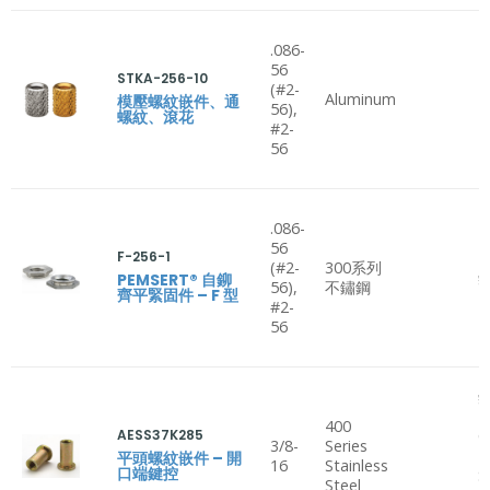
.086-
56
STKA-256-10
(#2-
Aluminum
P
模壓螺紋嵌件、通
56),
螺紋、滾花
#2-
56
.086-
56
F-256-1
(#2-
300系列
鋁
PEMSERT® 自鉚
56),
不鏽鋼
齊平緊固件 – F 型
#2-
56
鋁
B
400
AESS37K285
C
3/8-
Series
H
平頭螺紋嵌件 – 開
16
Stainless
口端鍵控
S
Steel