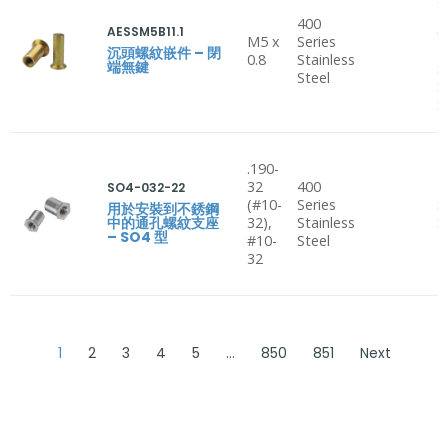
B
400
AESSM5B11.1
C
M5 x
Series
H
沉頭螺紋嵌件 – 閉
0.8
Stainless
端無鍵
S
Steel
S
S
.190-
32
400
SO4-032-22
(#10-
Series
S
用於安裝到不銹鋼
中的通孔螺紋支座
32),
Stainless
S
– SO4 型
#10-
Steel
32
1
2
3
4
5
…
850
851
Next