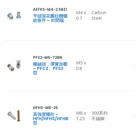
B
AEFKS-M4-2.5BZI
C
M4 x
Carbon
H
平頭滾花圓柱體螺
0.7
Steel
紋嵌件 – 封閉端
S
S
S
PFS2-M5-72BN
M5 x
螺絲頭，彈簧加載
鋁
– PFC2、PFS2
0.8
型
HFHS-M8-25
M8 x
300系列
高強度螺柱 –
鋁
HFH/HFHS/HFHB
1.25
不鏽鋼
型