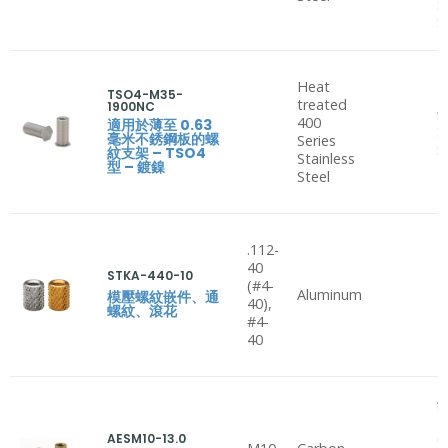
S
S
Heat
TSO4-M35-
treated
1900NC
鋁
400
適用於薄至 0.63
S
毫米不銹鋼板的螺
Series
S
紋支架 – TSO4
Stainless
型 – 鍍鎳
Steel
.112-
40
STKA-440-10
(#4-
Aluminum
P
模壓螺紋嵌件、通
40),
螺紋、滾花
#4-
40
鋁
B
AESM10-13.0
C