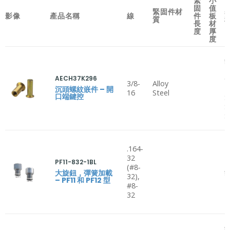
緊
小
固
值
緊固件材
影像
產品名稱
線
件
板
質
長
材
度
厚
度
鋁
B
AECH37K296
C
3/8-
Alloy
H
沉頭螺紋嵌件 – 開
16
Steel
口端鍵控
S
S
S
.164-
32
PF11-832-1BL
(#8-
鋁
大旋鈕，彈簧加載
32),
– PF11 和 PF12 型
#8-
32
鋁