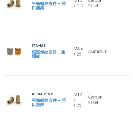
M10
Carbon
H
平頭螺紋嵌件 – 開
x 1.5
Steel
口無鍵
S
S
S
ITA-M8
M8 x
Aluminum
P
模壓螺紋嵌件，通
1.25
螺紋
鋁
B
AESM12-5.5
M12
C
Carbon
x
H
平頭螺紋嵌件 – 開
Steel
口無鍵
1.75
S
S
S
鋁