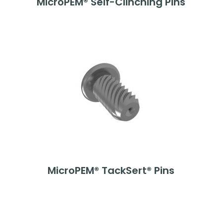
MicroPEM® Self-Clinching Pins
MicroPEM® TackSert® Pins