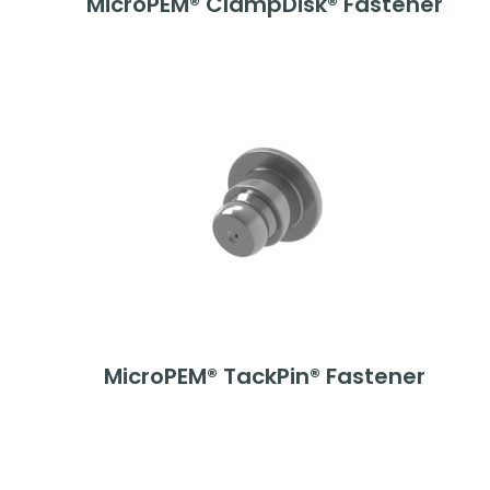
MicroPEM® ClampDisk® Fastener
MicroPEM® TackPin® Fastener