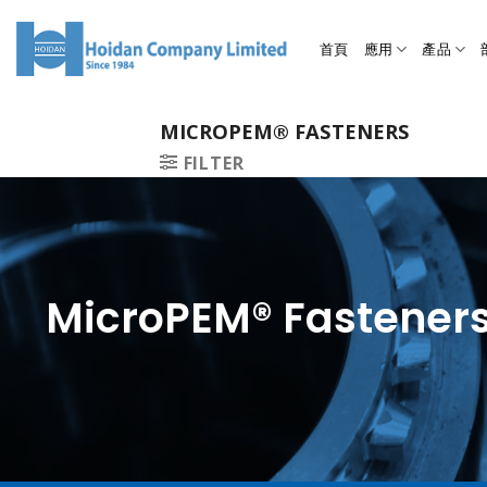
首頁
應用
產品
MICROPEM® FASTENERS
FILTER
MicroPEM® Fasteners