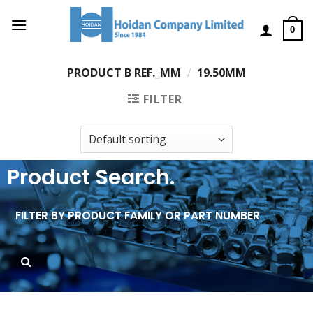
0
PRODUCT B REF._MM
/
19.50MM
FILTER
Product Search.