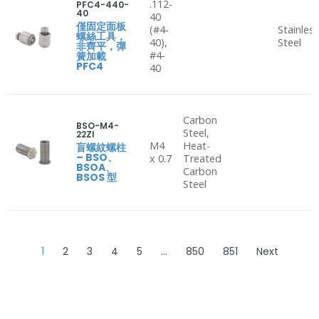
.112-
PFC4-440-
40
40
僅固定面板
(#4-
Stainles
螺絲工具，
40),
Steel
非齊平，彈
#4-
簧加載
PFC4
40
Carbon
BSO-M4-
Steel,
22ZI
M4
Heat-
盲螺紋螺柱
– BSO、
x 0.7
Treated
BSOA、
Carbon
BSOS 型
Steel
1
2
3
4
5
…
850
851
Next