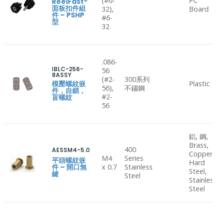
(#6-
PC
ReelFast®
面板扣件組
32),
Board
件 – PSHP
#6-
型
32
.086-
IBLC-256-
56
8ASSY
(#2-
300系列
模壓螺紋嵌
Plastic
56),
不鏽鋼
件，自鎖，
#2-
盲螺紋
56
鋁, 鋼,
Brass,
400
AESSM4-5.0
Copper,
M4
Series
平頭螺紋嵌
Hard
件 – 開口無
x 0.7
Stainless
Steel,
鍵
Steel
Stainles
Steel