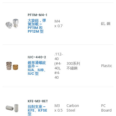
PF11M-M4-1
大旋鈕，彈
M4
鋁, 鋼
簧加載 –
x 0.7
PF11M 和
PF12M 型
.112-
IUC-440-2
40
錐形通螺紋
(#4-
300系列
Plastic
嵌件 –
40),
不鏽鋼
IUA、IUB、
#4-
IUC 型
40
KFE-M3-8ET
M3
Carbon
PC
拉削支座 –
KFE、KFSE
x 0.5
Steel
Board
型