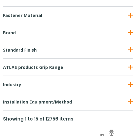
Fastener Material
Brand
Standard Finish
ATLAS products Grip Range
Industry
Installation Equipment/Method
Showing
1
to
15
of
12756
items
最