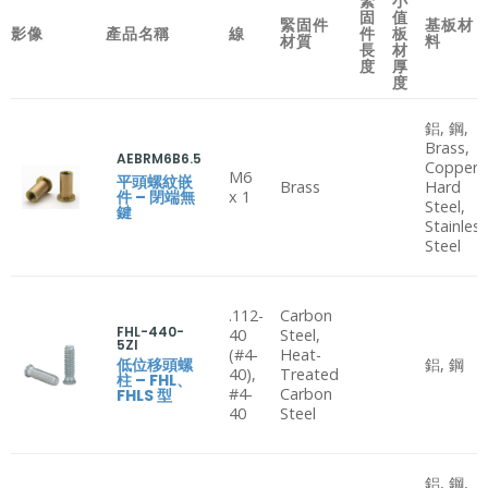
緊
小
固
值
緊固件
基板材
影像
產品名稱
線
件
板
材質
料
長
材
度
厚
度
鋁, 鋼,
Brass,
AEBRM6B6.5
Copper,
M6
平頭螺紋嵌
Brass
Hard
件 – 閉端無
x 1
Steel,
鍵
Stainles
Steel
.112-
Carbon
FHL-440-
40
Steel,
5ZI
(#4-
Heat-
低位移頭螺
鋁, 鋼
40),
Treated
柱 – FHL、
#4-
Carbon
FHLS 型
40
Steel
鋁, 鋼,