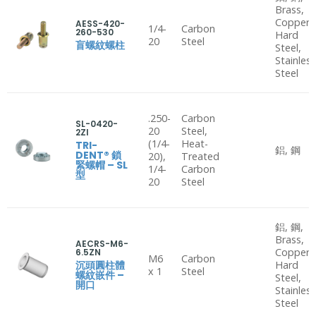
Brass,
Copper,
AESS-420-
1/4-
Carbon
260-530
Hard
20
Steel
盲螺紋螺柱
Steel,
Stainles
Steel
.250-
Carbon
SL-0420-
20
Steel,
2ZI
(1/4-
Heat-
TRI-
鋁, 鋼
DENT® 鎖
20),
Treated
緊螺帽 – SL
1/4-
Carbon
型
20
Steel
鋁, 鋼,
Brass,
AECRS-M6-
Copper,
6.5ZN
M6
Carbon
沉頭圓柱體
Hard
x 1
Steel
螺紋嵌件 –
Steel,
開口
Stainles
Steel