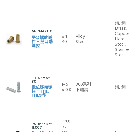
鋁, 鋼,
Brass,
AECH4K110
Copper,
#4-
Alloy
平頭螺紋嵌
Hard
件 – 開口端
40
Steel
Steel,
鍵控
Stainles
Steel
FHLS-M5-
30
M5
300系列
低位移頭螺
鋁, 鋼
x 0.8
不鏽鋼
柱 – FHL、
FHLS 型
.138-
PSHP-632-
32
1L007