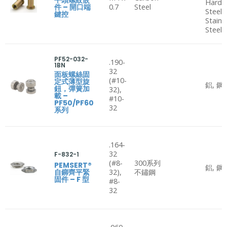
Hard
件 – 開口端
0.7
Steel
Steel,
鍵控
Stainl
Steel
PF52-032-
.190-
1BN
32
面板螺絲固
(#10-
定式薄型旋
鋁, 鋼
鈕，彈簧加
32),
載 –
#10-
PF50/PF60
32
系列
.164-
32
F-832-1
(#8-
300系列
PEMSERT®
鋁, 鋼
自鉚齊平緊
32),
不鏽鋼
固件 – F 型
#8-
32