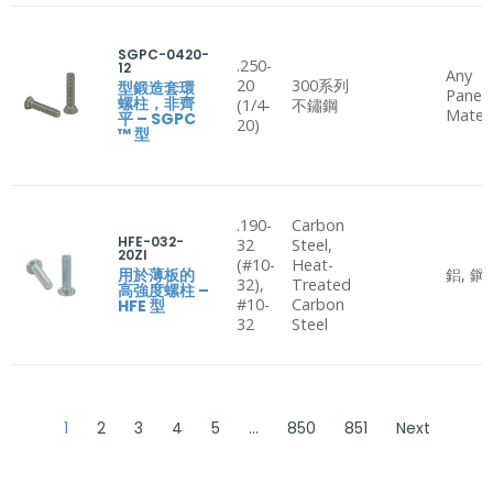
SGPC-0420-
.250-
12
Any
20
300系列
型鍛造套環
Panel
螺柱，非齊
(1/4-
不鏽鋼
Materi
平 – SGPC
20)
™ 型
.190-
Carbon
HFE-032-
32
Steel,
20ZI
(#10-
Heat-
用於薄板的
鋁, 鋼
32),
Treated
高強度螺柱 –
#10-
Carbon
HFE 型
32
Steel
1
2
3
4
5
…
850
851
Next