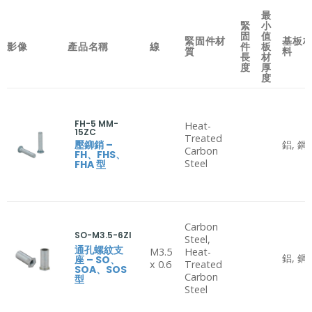
最
緊
小
固
值
緊固件材
基板
影像
產品名稱
線
件
板
質
料
長
材
度
厚
度
FH-5 MM-
Heat-
15ZC
Treated
壓鉚銷 –
鋁, 鋼
Carbon
FH、FHS、
Steel
FHA 型
Carbon
SO-M3.5-6ZI
Steel,
通孔螺紋支
M3.5
Heat-
鋁, 鋼
座 – SO、
x 0.6
Treated
SOA、SOS
Carbon
型
Steel