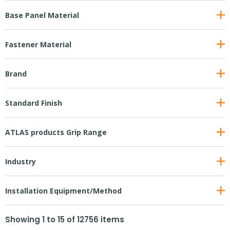
Base Panel Material
Fastener Material
Brand
Standard Finish
ATLAS products Grip Range
Industry
Installation Equipment/Method
Showing
1
to
15
of
12756
items