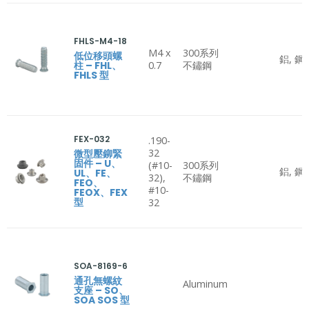
FHLS-M4-18
M4 x
300系列
低位移頭螺
鋁, 鋼
柱 – FHL、
0.7
不鏽鋼
FHLS 型
FEX-032
.190-
32
微型壓鉚緊
固件 – U、
(#10-
300系列
鋁, 鋼
UL、FE、
32),
不鏽鋼
FEO、
#10-
FEOX、FEX
型
32
SOA-8169-6
通孔無螺紋
Aluminum
支座 – SO、
SOA SOS 型