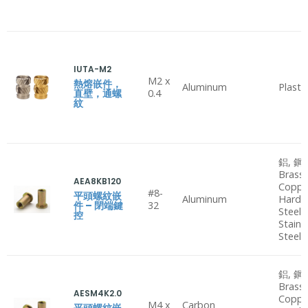
IUTA-M2
M2 x
熱熔嵌件，
Aluminum
Plasti
直壁，通螺
0.4
紋
鋁, 鋼,
Brass,
AEA8KB120
Coppe
#8-
平頭螺紋嵌
Aluminum
Hard
件 – 閉端鍵
32
Steel,
控
Stainl
Steel
鋁, 鋼,
Brass,
AESM4K2.0
Coppe
M4 x
Carbon
平頭螺紋嵌