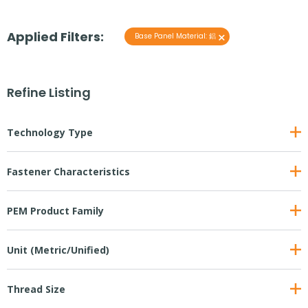
Applied Filters:
×
Base Panel Material
:
鋁
Refine Listing
Technology Type
Fastener Characteristics
PEM Product Family
Unit (Metric/Unified)
Thread Size