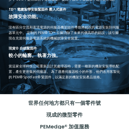
TD™ 電纜紮帶安裝緊固件 壓入式嵌件
故障安全功能。
沒有區分交流和直流電源的伺服器機架組件導致將錯誤的電源安裝到伺服
器單元中。 定制的 PEM® TD™ 引腳消除了未來代價高昂的錯誤，該引腳
現在充當伺服器電源系統的機械故障安全裝置。
現貨® 自鎖緊固件
較小的輪廓。 執著力強。
當這家全球科技公司重新設計其處理器時，需要一種新的機架安裝導軌配
置，產生更密集的伺服器。 為了適應伺服器較小的外形，他們改用客製化
的 PEM® SpotFast® 緊固件，以滿足新的機架安裝產品規格。
世界任何地方都只有一個零件號
現成的微型零件
PEMedge® 加值服務