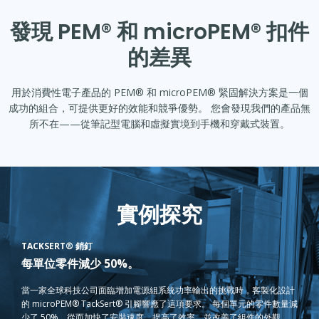
發現 PEM® 和 microPEM® 扣件
的差異
用於消費性電子產品的 PEM® 和 microPEM® 緊固解決方案是一個
成功的組合，可提供更好的效能和競爭優勢。 您會發現我們的產品無
所不在——從筆記型電腦和虛擬實境到手機和穿戴式裝置。
實例探究
TACKSERT® 銷釘
每單位零件減少 50%。
當一家全球科技公司面臨增加電源組系統功率輸出的挑戰時，客製化設計
的 microPEM® TackSert® 引腳響應了這項要求。 每個單元的零件數量減
少了 50%，從而加快了安裝速度、提高了效率，並改善了組件的外觀。